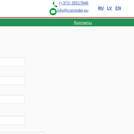
(+371) 26517848
RU
LV
EN
info@cominder.eu
Контакты