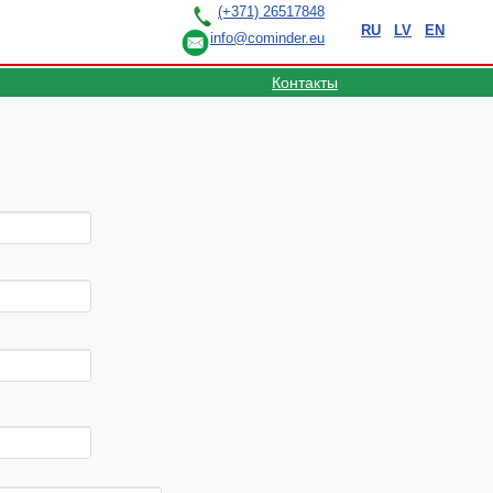
(+371) 26517848
RU
LV
EN
info@cominder.eu
Контакты