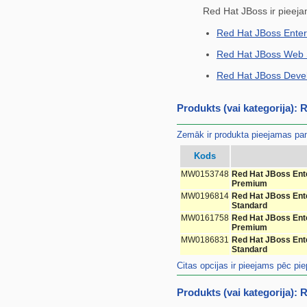
Red Hat JBoss ir pieej
Red Hat JBoss Enterp
Red Hat JBoss Web 
Red Hat JBoss Devel
Produkts (vai kategorija):
Zemāk ir produkta pieejamas pam
Kods
MW0153748
Red Hat JBoss Ente
Premium
MW0196814
Red Hat JBoss Ente
Standard
MW0161758
Red Hat JBoss Ente
Premium
MW0186831
Red Hat JBoss Ente
Standard
Citas opcijas ir pieejams pēc pi
Produkts (vai kategorija):