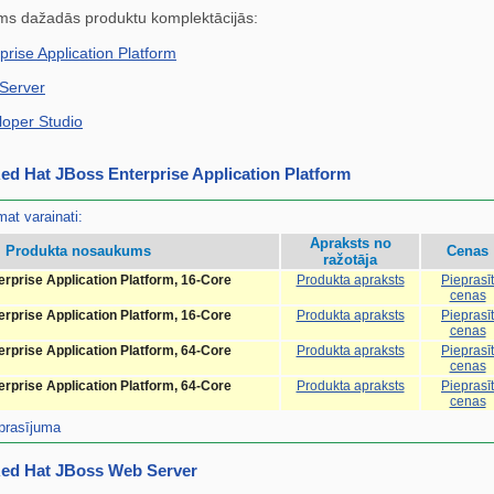
ams dažadās produktu komplektācijās:
rise Application Platform
Server
oper Studio
 Red Hat JBoss Enterprise Application Platform
at varainati:
Apraksts no
Produkta nosaukums
Cenas
ražotāja
rprise Application Platform, 16-Core
Produkta apraksts
Pieprasīt
cenas
rprise Application Platform, 16-Core
Produkta apraksts
Pieprasīt
cenas
rprise Application Platform, 64-Core
Produkta apraksts
Pieprasīt
cenas
rprise Application Platform, 64-Core
Produkta apraksts
Pieprasīt
cenas
eprasījuma
 Red Hat JBoss Web Server