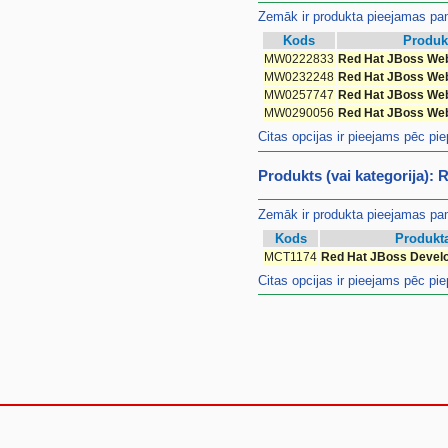
Zemāk ir produkta pieejamas pam
Kods
Produk
MW0222833
Red Hat JBoss Web
MW0232248
Red Hat JBoss Web
MW0257747
Red Hat JBoss Web
MW0290056
Red Hat JBoss Web
Citas opcijas ir pieejams pēc pi
Produkts (vai kategorija):
Zemāk ir produkta pieejamas pam
Kods
Produkt
MCT1174
Red Hat JBoss Develop
Citas opcijas ir pieejams pēc pi