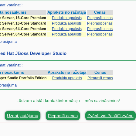
at varainati:
ta nosaukums
Apraksts no ražotāja
Cenas
 Server, 16-Core Premium
Produkta apraksts
Pieprasīt cenas
 Server, 16-Core Standard
Produkta apraksts
Pieprasīt cenas
 Server, 64-Core Premium
Produkta apraksts
Pieprasīt cenas
 Server, 64-Core Standard
Produkta apraksts
Pieprasīt cenas
eprasījuma
 Red Hat JBoss Developer Studio
at varainati:
a nosaukums
Apraksts no ražotāja
Cenas
er Studio Portfolio Edition
Produkta apraksts
Pieprasīt cenas
eprasījuma
Lūdzam atstāt kontaktinformāciju – mēs sazināsimies!
Uzdot jautājumu
Pieprasīt cenas
Zvānīt vai Pasūtīt zvānu