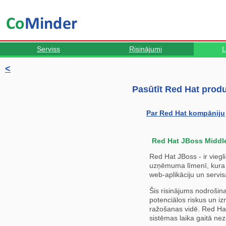
Serviss
Risinājumi
L
<
Pasūtīt Red Hat prod
Par Red Hat kompāniju
Red Hat JBoss Middl
Red Hat JBoss - ir vieg
uzņēmuma līmenī, kura n
web-aplikāciju un servis
Šis risinājums nodrošina
potenciālos riskus un i
ražošanas vidē. Red Hat
sistēmas laika gaitā ne