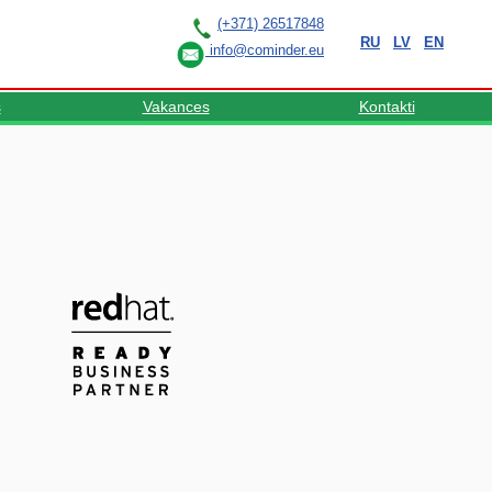
(+371) 26517848
RU
LV
EN
info@cominder.eu
s
Vakances
Kontakti