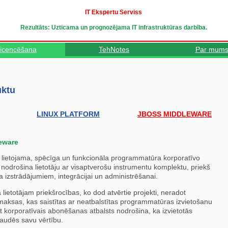
IT Ekspertu Serviss
Rezultāts: Uzticama un prognozējama IT infrastruktūras darbība.
icencēšana
TehNotes
Par mum
uktu
LINUX PLATFORM
JBOSS MIDDLEWARE
eware
li lietojama, spēcīga un funkcionāla programmatūra korporatīvo
odrošina lietotāju ar visaptverošu instrumentu komplektu, priekš
a izstrādājumiem, integrācijai un administrēšanai.
 lietotājam priekšrocības, ko dod atvērtie projekti, neradot
zmaksas, kas saistītas ar neatbalstītas programmatūras izvietošanu
 korporatīvais abonēšanas atbalsts nodrošina, ka izvietotās
zaudēs savu vērtību.